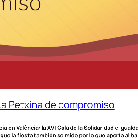
a La Petxina de compromiso
pia en València: la XVI Gala de la Solidaridad e Igual
 la fiesta también se mide por lo que aporta al barri