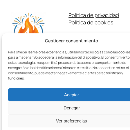
Política de privacidad
Política de cookies
Gestionar consentimiento
Para ofrecer las mejores experiencias, utilizamos tecnologías como las cookie
para almacenar y/o acceder a la información del dispositivo. El consentimiento
estas tecnologías nos permitirá procesar datos como el comportamiento de
Twenty Twenty-Five
Diseñado con
WordPress
navegación o las identificaciones únicas en este sitio. No consentir o retirar el
consentimiento, puede afectar negativamente a ciertas características y
funciones.
Aceptar
Denegar
Ver preferencias