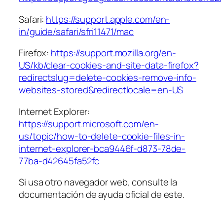
Safari:
https://support.apple.com/en-
in/guide/safari/sfri11471/mac
Firefox:
https://support.mozilla.org/en-
US/kb/clear-cookies-and-site-data-firefox?
redirectslug=delete-cookies-remove-info-
websites-stored&redirectlocale=en-US
Internet Explorer:
https://support.microsoft.com/en-
us/topic/how-to-delete-cookie-files-in-
internet-explorer-bca9446f-d873-78de-
77ba-d42645fa52fc
Si usa otro navegador web, consulte la
documentación de ayuda oficial de este.