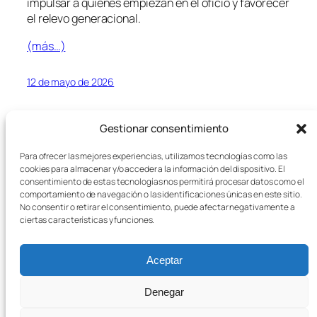
impulsar a quienes empiezan en el oficio y favorecer
el relevo generacional.
(más…)
12 de mayo de 2026
Gestionar consentimiento
Para ofrecer las mejores experiencias, utilizamos tecnologías como las
←
Página anterior
1
2
cookies para almacenar y/o acceder a la información del dispositivo. El
consentimiento de estas tecnologías nos permitirá procesar datos como el
comportamiento de navegación o las identificaciones únicas en este sitio.
Política de privacidad
No consentir o retirar el consentimiento, puede afectar negativamente a
Política de cookies
ciertas características y funciones.
Aceptar
Denegar