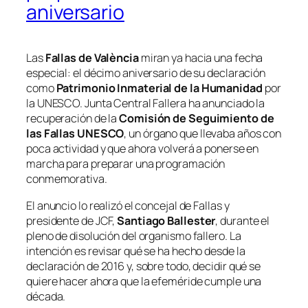
aniversario
Las
Fallas de València
miran ya hacia una fecha
especial: el décimo aniversario de su declaración
como
Patrimonio Inmaterial de la Humanidad
por
la UNESCO. Junta Central Fallera ha anunciado la
recuperación de la
Comisión de Seguimiento de
las Fallas UNESCO
, un órgano que llevaba años con
poca actividad y que ahora volverá a ponerse en
marcha para preparar una programación
conmemorativa.
El anuncio lo realizó el concejal de Fallas y
presidente de JCF,
Santiago Ballester
, durante el
pleno de disolución del organismo fallero. La
intención es revisar qué se ha hecho desde la
declaración de 2016 y, sobre todo, decidir qué se
quiere hacer ahora que la efeméride cumple una
década.