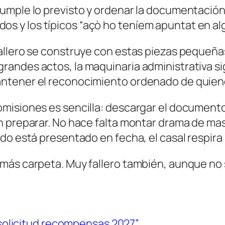
mple lo previsto y ordenar la documentación an
vidos y los típicos “açò ho teníem apuntat en alg
llero se construye con estas piezas pequeñas.
andes actos, la maquinaria administrativa si
tener el reconocimiento ordenado de quienes 
misiones es sencilla: descargar el documento,
n preparar. No hace falta montar drama de mas
do está presentado en fecha, el casal respira
ás carpeta. Muy fallero también, aunque no sa
solicitud recompensas 2027”.